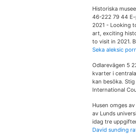
Historiska musee
46-222 79 44 E-p
2021 - Looking t
art, exciting hi
to visit in 2021. 
Seka aleksic por
Odlarevägen 5 22
kvarter i central
kan besöka. Stig 
International Co
Husen omges av k
av Lunds univers
idag tre uppgift
David sunding ra