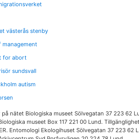
migrationsverket
t västerås stenby
of management
 for abort
isör sundsvall
ckholm autism
orsen
r på nätet Biologiska museet Sölvegatan 37 223 62 L
Biologiska museet Box 117 221 00 Lund. Tillgänglighe
 Entomologi Ekologihuset Sölvegatan 37 223 62 L
 Arkivcentrum Syd Porfyrvägen 20 224 78 Lund.