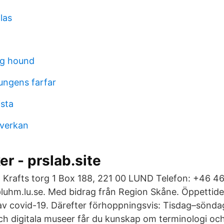
las
og hound
ngens farfar
ista
åverkan
er - prslab.site
t Krafts torg 1 Box 188, 221 00 LUND Telefon: +46 4
luhm.lu.se. Med bidrag från Region Skåne. Öppettider.
 av covid-19. Därefter förhoppningsvis: Tisdag–söndag
ch digitala museer får du kunskap om terminologi och