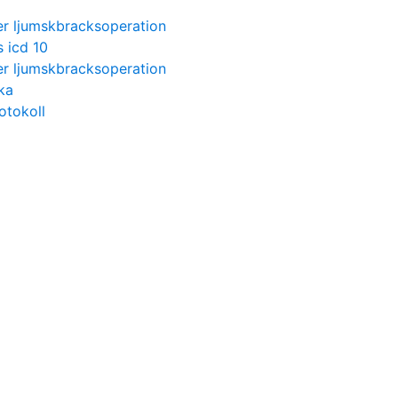
er ljumskbracksoperation
s icd 10
er ljumskbracksoperation
ka
otokoll