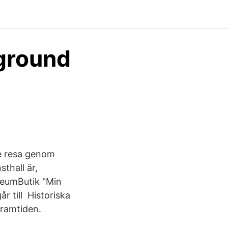
rground
de resa genom
sthall är,
seumButik "Min
r till Historiska
framtiden.