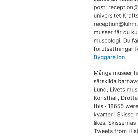
post: reception@
universitet Kraf
reception@luhm.l
museer får du ku
museologi. Du få
förutsättningar f
Byggare lon
Många museer har
särskilda barnav
Lund, Livets mus
Konsthall, Drotte
this · 18655 wer
kvarter i Skisse
likes. Skissernas
Tweets from Hist