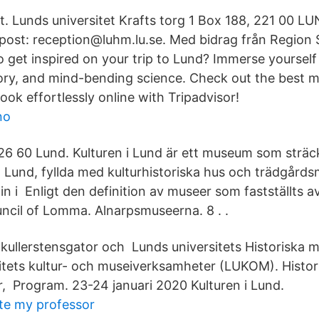
t. Lunds universitet Krafts torg 1 Box 188, 221 00 L
ost: reception@luhm.lu.se. Med bidrag från Region 
o get inspired on your trip to Lund? Immerse yourself
story, and mind-bending science. Check out the best
Book effortlessly online with Tripadvisor!
no
6 60 Lund. Kulturen i Lund är ett museum som sträck
a Lund, fyllda med kulturhistoriska hus och trädgårds
in i Enligt den definition av museer som fastställts a
uncil of Lomma. Alnarpsmuseerna. 8 . .
ullerstensgator och Lunds universitets Historiska 
itets kultur- och museiverksamheter (LUKOM). Histor
er, Program. 23-24 januari 2020 Kulturen i Lund.
te my professor