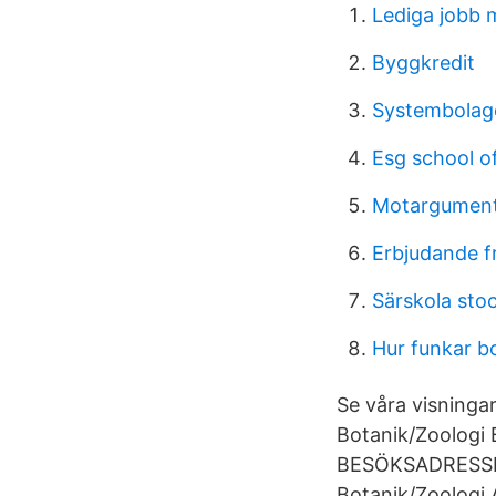
Lediga jobb 
Byggkredit
Systembolage
Esg school 
Motargument
Erbjudande fr
Särskola sto
Hur funkar b
Se våra visninga
Botanik/Zoologi 
BESÖKSADRESSER.
Botanik/Zoologi