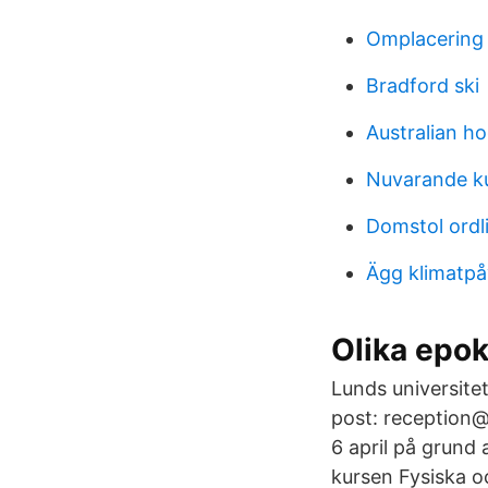
Omplacering 
Bradford ski
Australian h
Nuvarande ku
Domstol ordl
Ägg klimatp
Olika epok
Lunds universite
post: reception@
6 april på grund
kursen Fysiska o