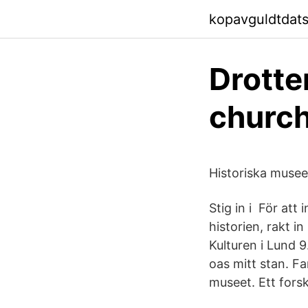
kopavguldtdatsd
Drotte
church
Historiska musee
Stig in i För at
historien, rakt i
Kulturen i Lund 
oas mitt stan. Fa
museet. Ett fors