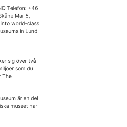
UND Telefon: +46
Skåne Mar 5,
 into world-class
 museums in Lund
er sig över två
miljöer som du
v The
museum är en del
iska museet har