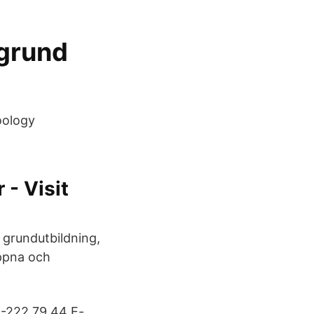
 grund
oology
- Visit
 grundutbildning,
öppna och
6-222 79 44 E-