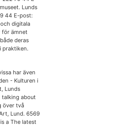
 museet. Lunds
79 44 E-post:
och digitala
r för ämnet
 både deras
 praktiken.
vissa har även
en - Kulturen i
t, Lunds
2 talking about
g över två
Art, Lund. 6569
is a The latest