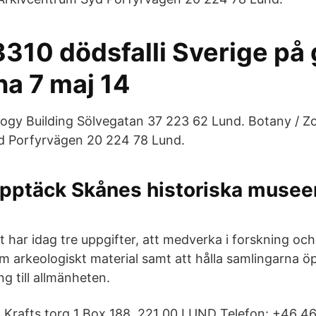
3310 dödsfalli Sverige på
na 7 maj 14
ogy Building Sölvegatan 37 223 62 Lund. Botany / Z
d Porfyrvägen 20 224 78 Lund.
pptäck Skånes historiska museer 
 har idag tre uppgifter, att medverka i forskning och
m arkeologiskt material samt att hålla samlingarna 
g till allmänheten.
t Krafts torg 1 Box 188, 221 00 LUND Telefon: +46 4