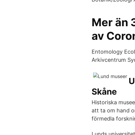
Mer än 
av Coro
Entomology Ecol
Arkivcentrum Sy
U
Skåne
Historiska museet
att ta om hand o
förmedla forsknin
Lunds universite