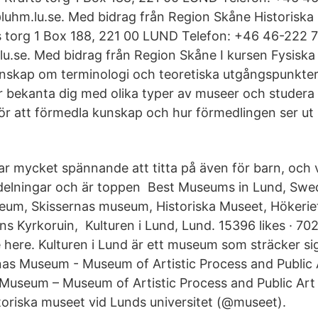
luhm.lu.se. Med bidrag från Region Skåne Historiska
ts torg 1 Box 188, 221 00 LUND Telefon: +46 46-222 
u.se. Med bidrag från Region Skåne I kursen Fysiska 
nskap om terminologi och teoretiska utgångspunkte
r bekanta dig med olika typer av museer och studera
ör att förmedla kunskap och hur förmedlingen ser ut i
 mycket spännande att titta på även för barn, och 
delningar och är toppen Best Museums in Lund, Swed
eum, Skissernas museum, Historiska Museet, Hökerie
ns Kyrkoruin, Kulturen i Lund, Lund. 15396 likes · 70
e here. Kulturen i Lund är ett museum som sträcker si
rnas Museum - Museum of Artistic Process and Public 
 Museum – Museum of Artistic Process and Public Art 
oriska museet vid Lunds universitet (@museet).