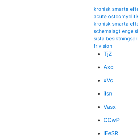
kronisk smarta eft
acute osteomyeliti
kronisk smarta eft
schemalagt engels
sista besiktningspr
frivision
TjZ
Axq
xVc
iIsn
Vasx
CCwP
lEeSR