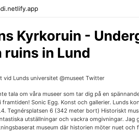
i.netlify.app
ns Kyrkoruin - Unde
 ruins in Lund
t vid Lunds universitet @museet Twitter
t inte tala om våra museer som tar dig på en spännan
n i framtiden! Sonic Egg. Konst och gallerier. Lunds kon
9.4. Tegnérsplatsen 6 (342 meter bort) Historiskt mu
ntastiska utställningar och vackra omgivningar. Jag gå
kningsbaserat museum där historien möter nuet och 